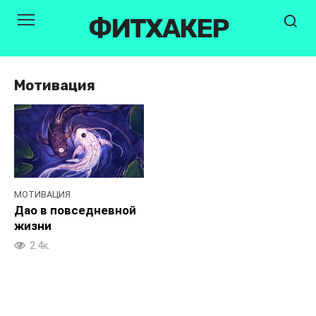
Перейти
ФИТХАКЕР
к
контенту
Мотивация
МОТИВАЦИЯ
Дао в повседневной
жизни
2.4к.