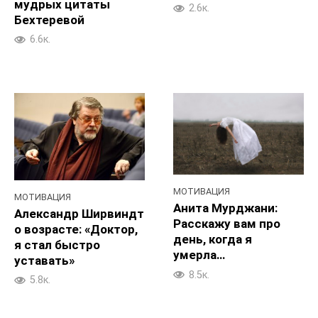
мудрых цитаты
2.6к.
Бехтеревой
6.6к.
МОТИВАЦИЯ
МОТИВАЦИЯ
Анита Мурджани:
Александр Ширвиндт
Расскажу вам про
о возрасте: «Доктор,
день, когда я
я стал быстро
умерла…
уставать»
8.5к.
5.8к.