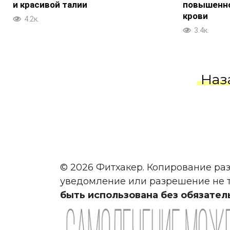
и красивой талии
повышенно
крови
4.2к.
3.4к.
Пагинация
Наз
записей
© 2026 Фитхакер. Копирование раз
уведомление или разрешение не т
быть использована без обязател