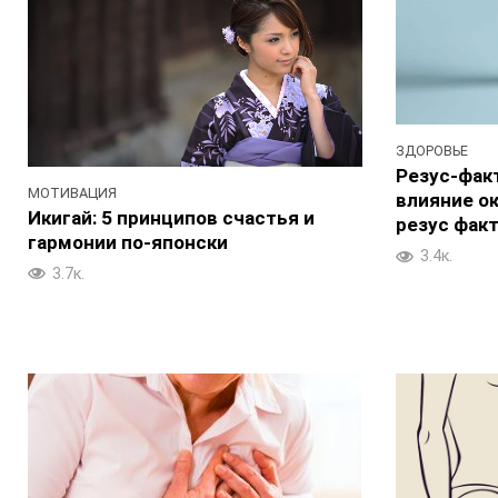
ЗДОРОВЬЕ
Резус-факт
МОТИВАЦИЯ
влияние ок
Икигай: 5 принципов счастья и
резус фак
гармонии по-японски
3.4к.
3.7к.