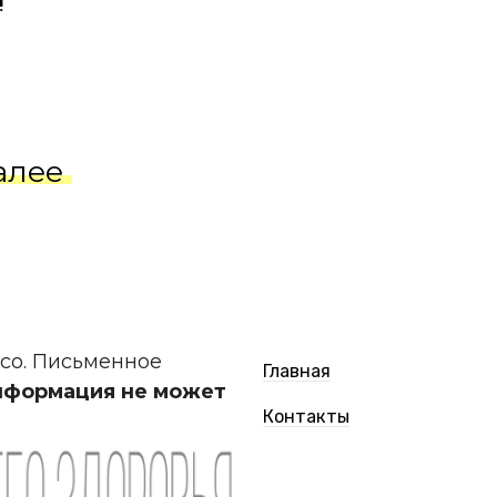
!
алее
.co. Письменное
Главная
нформация не может
Контакты