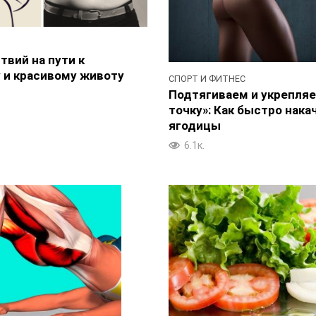
твий на пути к
 и красивому животу
СПОРТ И ФИТНЕС
Подтягиваем и укрепляе
точку»: Как быстро нака
ягодицы
6.1к.