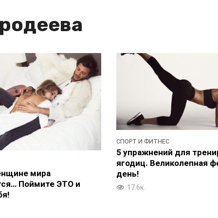
родеева
СПОРТ И ФИТНЕС
5 упражнений для трени
ягодиц. Великолепная ф
енщине мира
день!
ся… Поймите ЭТО и
17.6к.
бя!