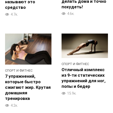
делать дома и точно
называют это
похудеть!
средство
4.6к.
4.7к.
СПОРТ И ФИТНЕС
Отличный комплекс
СПОРТ И ФИТНЕС
из 9-ти статических
7 упражнений,
упражнений для ног,
которые быстро
попы и бедер
сжигают жир. Крутая
домашняя
15.9к.
тренировка
4.2к.