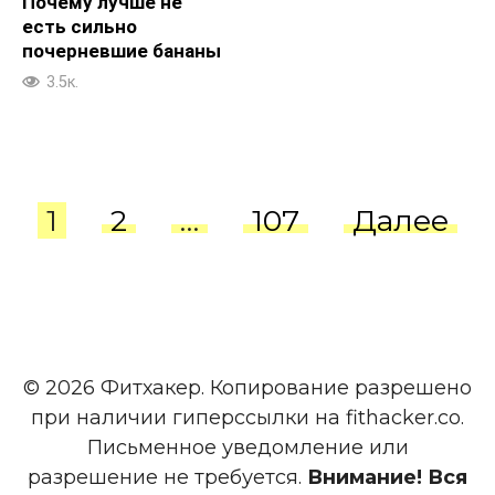
Почему лучше не
есть сильно
почерневшие бананы
3.5к.
Пагинация
1
2
…
107
Далее
записей
© 2026 Фитхакер. Копирование разрешено
при наличии гиперссылки на fithacker.co.
Письменное уведомление или
разрешение не требуется.
Внимание! Вся