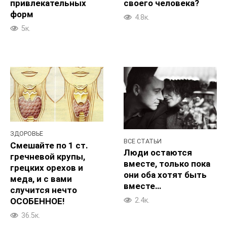
привлекательных
своего человека?
форм
4.8к.
5к.
ЗДОРОВЬЕ
ВСЕ СТАТЬИ
Смешайте по 1 ст.
Люди остаются
гречневой крупы,
вместе, только пока
грецких орехов и
они оба хотят быть
меда, и с вами
вместе…
случится нечто
ОСОБЕННОЕ!
2.4к.
36.5к.