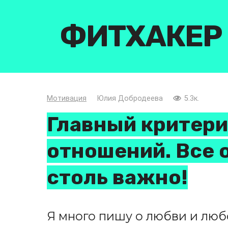
Перейти
к
ФИТХАКЕР
контенту
Мотивация
Юлия Добродеева
5.3к.
Главный критер
отношений. Все 
столь важно!
Я много пишу о любви и люб