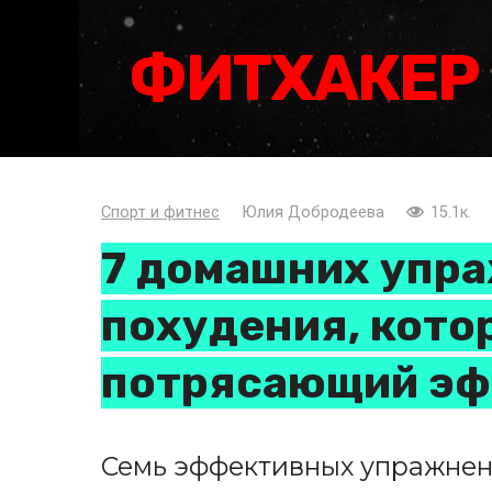
Перейти
к
ФИТХАКЕР
контенту
Спорт и фитнес
Юлия Добродеева
15.1к.
7 домашних упр
похудения, кото
потрясающий э
Семь эффективных упражнен