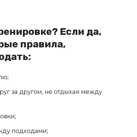
тренировке? Если да,
рые правила,
юдать:
лю;
уг за другом, не отдыхая между
овки;
жду подходами;