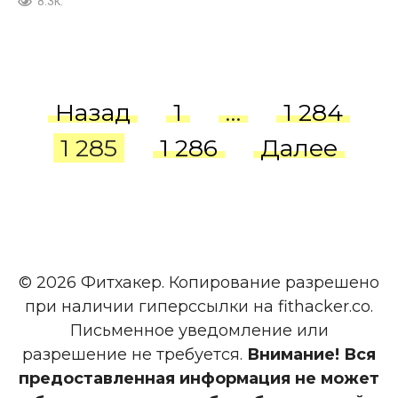
8.3к.
Пагинация
Назад
1
…
1 284
записей
1 285
1 286
Далее
© 2026 Фитхакер. Копирование разрешено
при наличии гиперссылки на fithacker.co.
Письменное уведомление или
разрешение не требуется.
Внимание! Вся
предоставленная информация не может