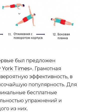
ервые был предложен
 York Times
». Грамотная
евероятную эффективность, в
высочайшую популярность. Для
никальные бесплатные
ельностью упражнений и
го из них.