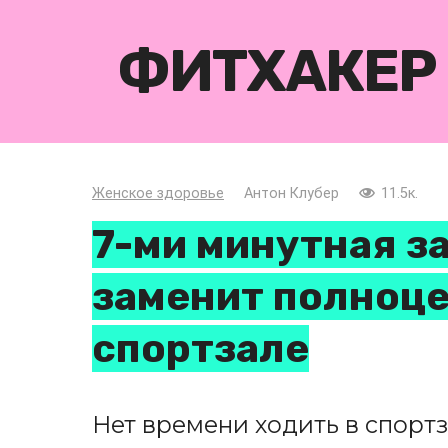
Перейти
к
ФИТХАКЕР
контенту
Женское здоровье
Антон Клубер
11.5к.
7-ми минутная з
заменит полноце
спортзале
Нет времени ходить в спортз