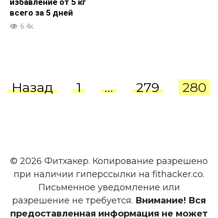
избавление от 5 кг
всего за 5 дней
6.4к.
Пагинация
Назад
1
…
279
280
записей
© 2026 Фитхакер. Копирование разрешено
при наличии гиперссылки на fithacker.co.
Письменное уведомление или
разрешение не требуется.
Внимание! Вся
предоставленная информация не может