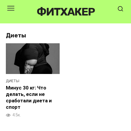
Перейти
ФИТХАКЕР
к
контенту
Диеты
ДИЕТЫ
Минус 30 кг: Что
делать, если не
сработали диета и
спорт
4.5к.