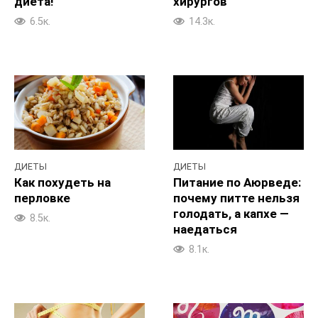
диета!
хирургов
6.5к.
14.3к.
ДИЕТЫ
ДИЕТЫ
Как похудеть на
Питание по Аюрведе:
перловке
почему питте нельзя
голодать, а капхе —
8.5к.
наедаться
8.1к.