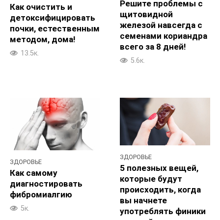
Решите проблемы с
Как очистить и
щитовидной
детоксифицировать
железой навсегда с
почки, естественным
семенами кориандра
методом, дома!
всего за 8 дней!
13.5к.
5.6к.
ЗДОРОВЬЕ
ЗДОРОВЬЕ
5 полезных вещей,
Как самому
которые будут
диагностировать
происходить, когда
фибромиалгию
вы начнете
5к.
употреблять финики