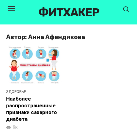
Перейти
ФИТХАКЕР
к
контенту
Автор:
Анна Афендикова
ЗДОРОВЬЕ
Наиболее
распространенные
признаки сахарного
диабета
9к.