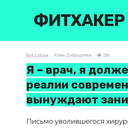
Перейти
к
ФИТХАКЕР
контенту
Все статьи
Юлия Добродеева
28к.
Я – врач, я долж
реалии совреме
вынуждают зани
Письмо уволившегося хирург