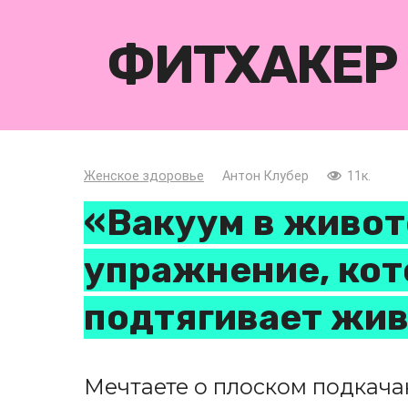
Перейти
к
ФИТХАКЕР
контенту
Женское здоровье
Антон Клубер
11к.
«Вакуум в живот
упражнение, кот
подтягивает жи
Мечтаете о плоском подкач