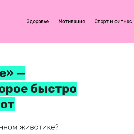
Здоровье
Мотивация
Спорт и фитнес
е» —
орое быстро
вот
анном животике?