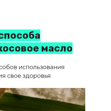
способа
косовое масло
особов использования
ия свое здоровья