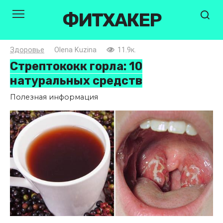
Перейти
ФИТХАКЕР
к
контенту
Здоровье
Olena Kuzina
11.9к.
Стрептококк горла: 10
натуральных средств
Полезная информация