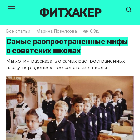
Перейти
ФИТХАКЕР
к
контенту
Все статьи
Марина Познякова
6.8к.
Самые распространенные мифы
о советских школах
Мы хотим рассказать о самых распространенных
лже-утверждениях про советские школы.