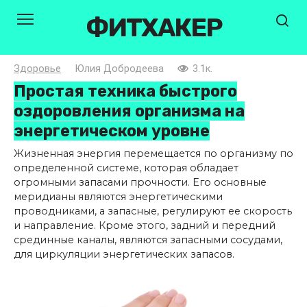
Перейти
ФИТХАКЕР
к
контенту
Здоровье
Юлия Добродеева
3.1к.
Простая техника быстрого
оздоровления организма на
энергетическом уровне
Жизненная энергия перемещается по организму по
определенной системе, которая обладает
огромными запасами прочности. Его основные
меридианы являются энергетическими
проводниками, а запасные, регулируют ее скорость
и направление. Кроме этого, задний и передний
срединные каналы, являются запасными сосудами,
для циркуляции энергетических запасов.