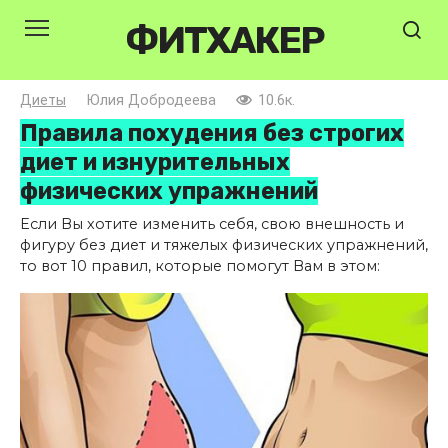
Перейти
ФИТХАКЕР
к
контенту
Диеты
Юлия Добродеева
10.6к.
Правила похудения без строгих
диет и изнурительных
физических упражнений
Если Вы хотите изменить себя, свою внешность и
фигуру без диет и тяжелых физических упражнений,
то вот 10 правил, которые помогут Вам в этом: