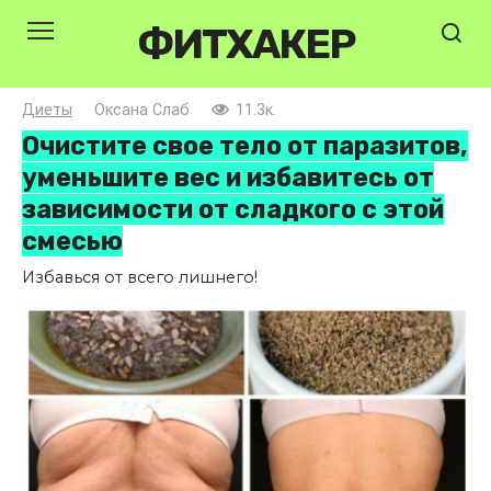
Перейти
ФИТХАКЕР
к
контенту
Диеты
Оксана Слаб
11.3к.
Очистите свое тело от паразитов,
уменьшите вес и избавитесь от
зависимости от сладкого с этой
смесью
Избавься от всего лишнего!