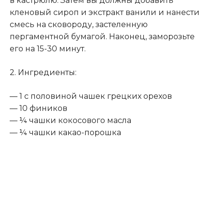
в кастрюлю. Затем вы должны добавить
кленовый сироп и экстракт ванили и нанести
смесь на сковороду, застеленную
пергаментной бумагой. Наконец, заморозьте
его на 15-30 минут.
2. Ингредиенты:
— 1 с половиной чашек грецких орехов
— 10 фиников
— ¼ чашки кокосового масла
— ¼ чашки какао-порошка