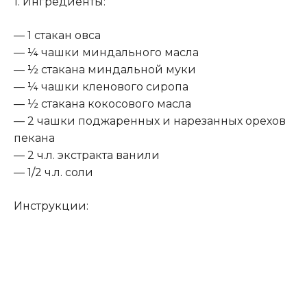
1. Ингредиенты:
— 1 стакан овса
— ¼ чашки миндального масла
— ½ стакана миндальной муки
— ¼ чашки кленового сиропа
— ½ стакана кокосового масла
— 2 чашки поджаренных и нарезанных орехов
пекана
— 2 ч.л. экстракта ванили
— 1/2 ч.л. соли
Инструкции: