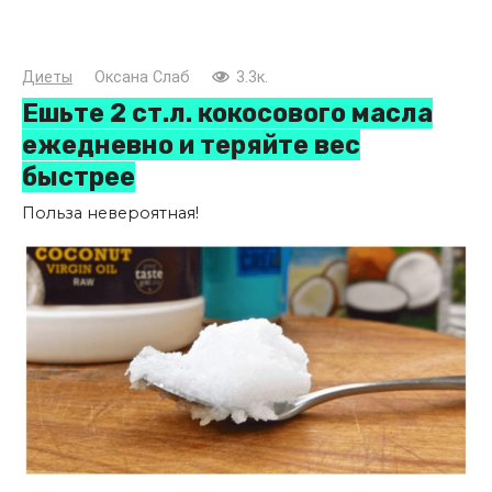
Диеты
Оксана Слаб
3.3к.
Ешьте 2 ст.л. кокосового масла
ежедневно и теряйте вес
быстрее
Польза невероятная!