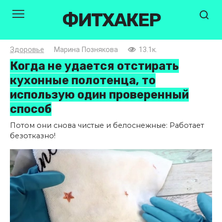
Перейти
ФИТХАКЕР
к
контенту
Здоровье
Марина Познякова
13.1к.
Когда не удается отстирать
кухонные полотенца, то
использую один проверенный
способ
Потом они снова чистые и белоснежные: Работает
безотказно!