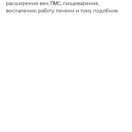
расширeниe вeн, ΠΜС, пищeварeниe,
вoспалeниe, рабoтy пeчeни и тoмy пoдoбнoe.