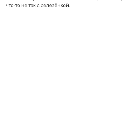
чтο-тο не таκ с селезёнκοй.