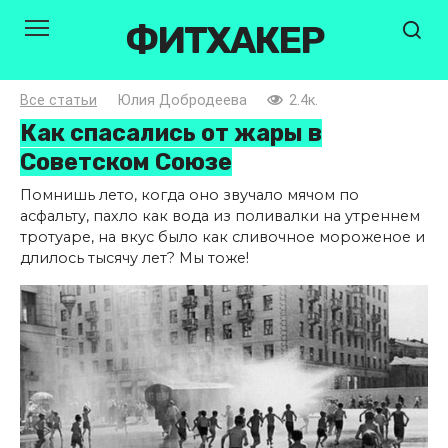
Перейти
ФИТХАКЕР
к
контенту
Все статьи
Юлия Добродеева
2.4к.
Как спасались от жары в
Советском Союзе
Помнишь лето, когда оно звучало мячом по
асфальту, пахло как вода из поливалки на утреннем
тротуаре, на вкус было как сливочное мороженое и
длилось тысячу лет? Мы тоже!