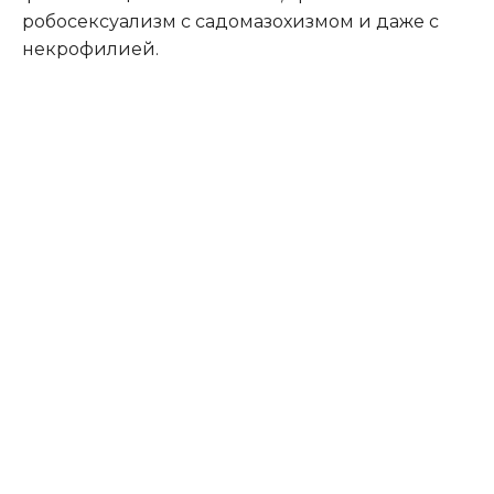
робосексуализм с садомазохизмом и даже с
некрофилией.