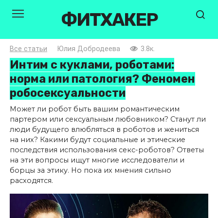
Перейти
ФИТХАКЕР
к
контенту
Все статьи
Юлия Добродеева
3.8к.
Интим с куклами, роботами:
норма или патология? Феномен
робосексуальности
Может ли робот быть вашим романтическим
партером или сексуальным любовником? Станут ли
люди будущего влюбляться в роботов и жениться
на них? Какими будут социальные и этические
последствия использования секс-роботов? Ответы
на эти вопросы ищут многие исследователи и
борцы за этику. Но пока их мнения сильно
расходятся.