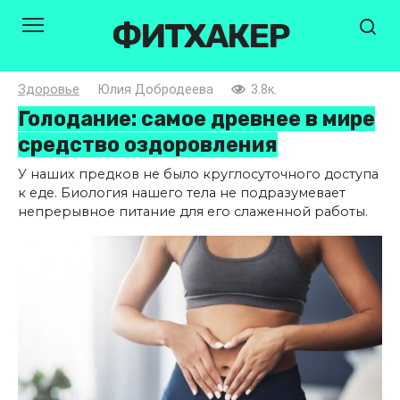
Перейти
ФИТХАКЕР
к
контенту
Здоровье
Юлия Добродеева
3.8к.
Голодание: самое древнее в мире
средство оздоровления
У наших предков не было круглосуточного доступа
к еде. Биология нашего тела не подразумевает
непрерывное питание для его слаженной работы.