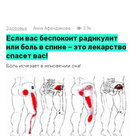
Здоровье
Анна Афендикова
3.9к.
Если вас беспокоит радикулит
или боль в спине – это лекарство
спасет вас!
Боль исчезает в мгновении ока!