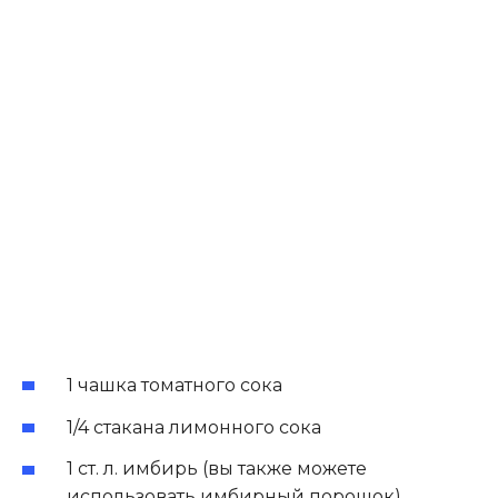
1 чашка томатного сока
1/4 стакана лимонного сока
1 ст. л. имбирь (вы также можете
использовать имбирный порошок)