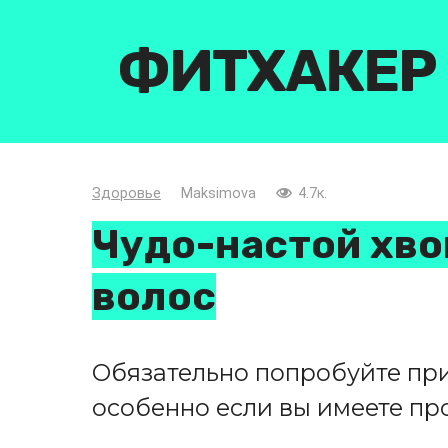
Перейти
к
ФИТХАКЕР
контенту
Здоровье
Maksimova
4.7к.
Чудо-настой хво
волос
Обязательно попробуйте пр
особенно если вы имеете пр