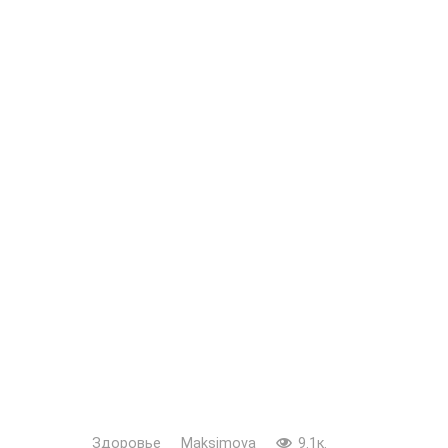
Здоровье
Maksimova
9.1к.