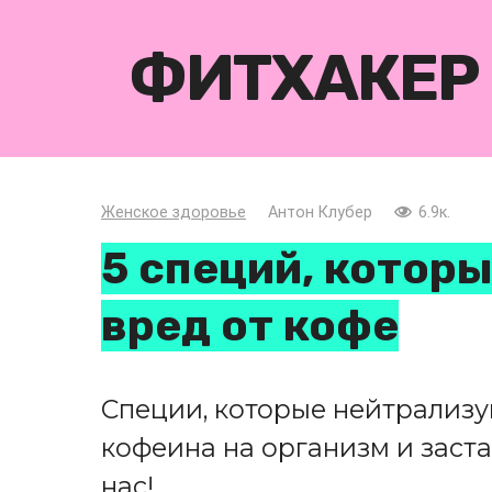
Перейти
к
ФИТХАКЕР
контенту
Женское здоровье
Антон Клубер
6.9к.
5 специй, котор
вред от кофе
Специи, которые нейтрализу
кофеина на организм и заст
нас!