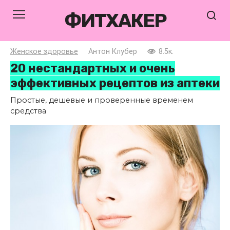
Перейти
ФИТХАКЕР
к
контенту
Женское здоровье
Антон Клубер
8.5к.
20 нестандартных и очень
эффективных рецептов из аптеки
Простые, дешевые и проверенные временем
средства