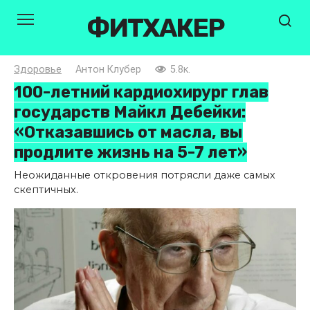
Перейти
ФИТХАКЕР
к
контенту
Здоровье
Антон Клубер
5.8к.
100-летний кардиохирург глав
государств Майкл Дебейки:
«Отказавшись от масла, вы
продлите жизнь на 5-7 лет»
Неожиданные откровения потрясли даже самых
скептичных.