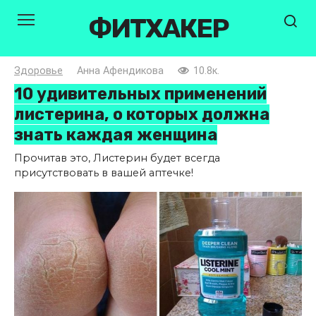
Перейти
ФИТХАКЕР
к
контенту
Здоровье
Анна Афендикова
10.8к.
10 удивительных применений
листерина, о которых должна
знать каждая женщина
Прочитав это, Листерин будет всегда
присутствовать в вашей аптечке!