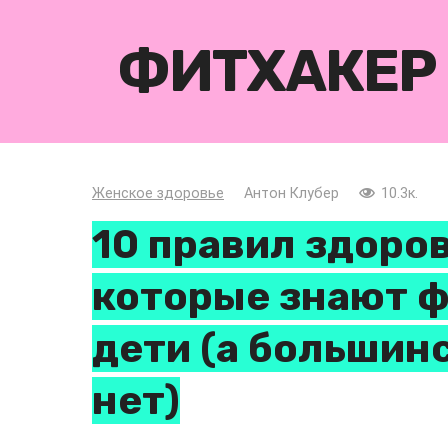
Перейти
к
ФИТХАКЕР
контенту
Женское здоровье
Антон Клубер
10.3к.
10 правил здоров
которые знают 
дети (а большин
нет)