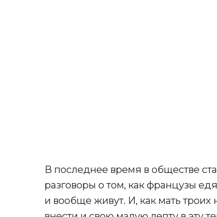
В последнее время в обществе ст
разговоры о том, как французы ед
и вообще живут. И, как мать трои
внести и свою малую лепту в эту те