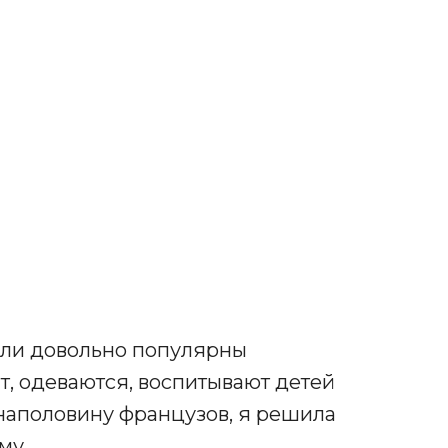
али довольно популярны
ят, одеваются, воспитывают детей
х наполовину французов, я решила
му.