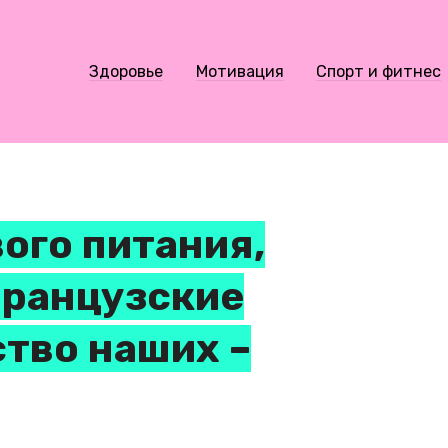
Здоровье
Мотивация
Спорт и фитнес
ого питания,
французские
ство наших –